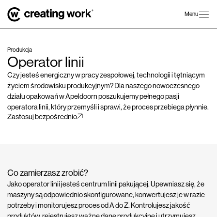
Menu
Produkcja
Operator linii
Czy jesteś energiczny w pracy zespołowej, technologii i tętniącym
życiem środowisku produkcyjnym? Dla naszego nowoczesnego
działu opakowań w Apeldoorn poszukujemy pełnego pasji
operatora linii, który przemyśli i sprawi, że proces przebiega płynnie.
Zastosuj bezpośrednio
Co zamierzasz zrobić?
Jako operator linii jesteś centrum linii pakującej. Upewniasz się, że
maszyny są odpowiednio skonfigurowane, konwertujesz je w razie
potrzeby i monitorujesz proces od A do Z. Kontrolujesz jakość
produktów, rejestrujesz ważne dane produkcyjne i utrzymujesz