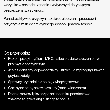
wszystko w porządku zgodnie z wytycznymi dotyczącymi
bezpieczeństwa żywności.
Ponadto aktywnie przyczyniasz się do ulepszania procesów i
przyczyniasz się do efektywnego sposobu pracy w zespole.
Co przynosisz
Poziom pracy i myślenia MBO, najlepiej z doświadczeniem w
przemyśle spożywczym.
Jesteś dokładny, odpowiedzialny i utrzymujesz przegląd, nawet
gdy jest zajęty.
Sprawny fizycznie i nie boi się zwinąć rękawów.
Chętny do pracy na dwie zmiany (rano i wieczorem).
Dobrze mówisz i piszesz po holendersku; podstawowa
znajomość języka angielskiego to bonus.