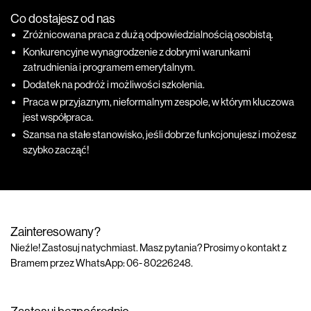
Co dostajesz od nas
Zróżnicowana praca z dużą odpowiedzialnością osobistą.
Konkurencyjne wynagrodzenie z dobrymi warunkami
zatrudnienia i programem emerytalnym.
Dodatek na podróż i możliwości szkolenia.
Praca w przyjaznym, nieformalnym zespole, w którym kluczowa
jest współpraca.
Szansa na stałe stanowisko, jeśli dobrze funkcjonujesz i możesz
szybko zacząć!
Zainteresowany?
Nieźle! Zastosuj natychmiast. Masz pytania? Prosimy o kontakt z
Bramem przez WhatsApp: 06- 80226248.