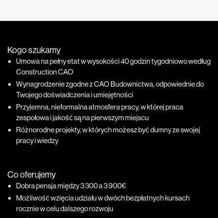
Kogo szukamy
Umowa na pełny etat w wysokości 40 godzin tygodniowo według
Construction CAO
Wynagrodzenie zgodne z CAO Budownictwa, odpowiednie do
Twojego doświadczenia i umiejętności
Przyjemna, nieformalna atmosfera pracy, w której praca
zespołowa i jakość są na pierwszym miejscu
Różnorodne projekty, w których możesz być dumny ze swojej
pracy i wiedzy
Co oferujemy
Dobra pensja między 3 300 a 3 900€
Możliwość wzięcia udziału w dwóch bezpłatnych kursach
rocznie w celu dalszego rozwoju