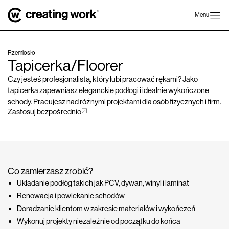
Menu
Rzemiosło
Tapicerka/Floorer
Czy jesteś profesjonalistą, który lubi pracować rękami? Jako
tapicerka zapewniasz eleganckie podłogi i idealnie wykończone
schody. Pracujesz nad różnymi projektami dla osób fizycznych i firm.
Zastosuj bezpośrednio
Co zamierzasz zrobić?
Układanie podłóg takich jak PCV, dywan, winyl i laminat
Renowacja i powlekanie schodów
Doradzanie klientom w zakresie materiałów i wykończeń
Wykonuj projekty niezależnie od początku do końca