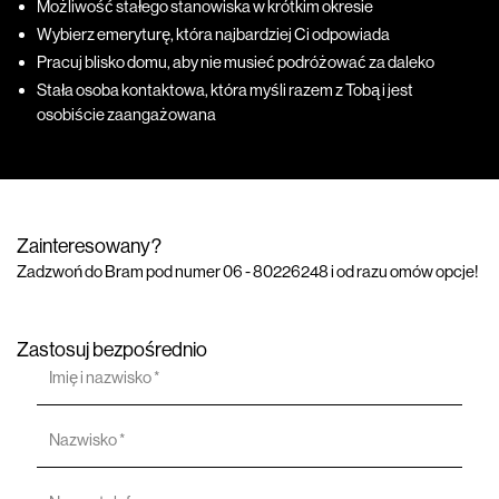
Możliwość stałego stanowiska w krótkim okresie
Wybierz emeryturę, która najbardziej Ci odpowiada
Pracuj blisko domu, aby nie musieć podróżować za daleko
Stała osoba kontaktowa, która myśli razem z Tobą i jest
osobiście zaangażowana
Zainteresowany?
Zadzwoń do Bram pod numer 06 - 80226248 i od razu omów opcje!
Zastosuj bezpośrednio